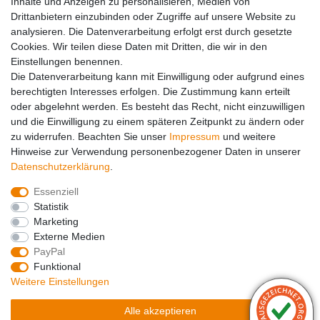
Social Media
Inhalte und Anzeigen zu personalisieren, Medien von
Drittanbietern einzubinden oder Zugriffe auf unsere Website zu
analysieren. Die Datenverarbeitung erfolgt erst durch gesetzte
Cookies. Wir teilen diese Daten mit Dritten, die wir in den
Einstellungen benennen.
Die Datenverarbeitung kann mit Einwilligung oder aufgrund eines
berechtigten Interesses erfolgen. Die Zustimmung kann erteilt
oder abgelehnt werden. Es besteht das Recht, nicht einzuwilligen
Zahlungsarten
und die Einwilligung zu einem späteren Zeitpunkt zu ändern oder
zu widerrufen. Beachten Sie unser
Impressum
und weitere
Hinweise zur Verwendung personenbezogener Daten in unserer
Daten­schutz­erklärung
.
Essenziell
Statistik
Marketing
Externe Medien
PayPal
Funktional
Weitere Einstellungen
Impressum
Daten­schutz­erklärung
AGB
Alle akzeptieren