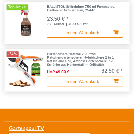
BALLISTOL Grillreiniger 750 ml Pumpspray,
Top-Artikel
kraftvoller Aktivschaum, 25440
23,50 € *
750
Milliliter
| 31,33 € / Liter
In den Warenkorb
Gartenschere Ratsche 2.0, Profi
-34%
Ratschengartenschere, Hybridschere 2 in 1
Ratsch and Roll, Amboss Gartenschere inkl.
Schärfer aus Hartmetall im Griffstück
32,50 € *
UVP 49,00 €
In den Warenkorb
Gartenpaul TV