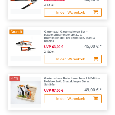
UVP 149,00 €
3
Stück
In den Warenkorb
Neuheit
Gartenpaul Gartenscheren Set –
Ratschengartenschere 2.0 &
Blumenschere | Ergonomisch, stark &
präzise
45,00 € *
UVP 63,00 €
2
Stück
In den Warenkorb
-44%
Gartenschere Ratschenschere 2.0 Edition
Holzbox inkl. Ersatzklingen Set u.
Schärfer
49,00 € *
UVP 87,00 €
In den Warenkorb