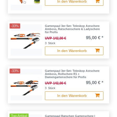
In den Warenkorb
-33%
Gartenpaul 3er-Set: Teleskop Astschere
Amboss, Ratschenschere & Ladyschere
für Profis
95,00 € *
UVP 142,00 €
3
Stück
In den Warenkorb
-33%
Gartenpaul 3er-Set: Teleskop Astschere
Amboss, Rollschere R1 +
Damengartenschere für Profis
95,00 € *
UVP 142,00 €
3
Stück
In den Warenkorb
Top-Artikel
Gartenpaul Ratschen Gartenschere |