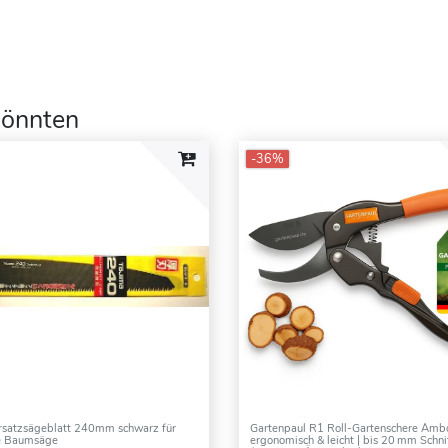
 könnten
-36%
rsatzsägeblatt 240mm schwarz für
Gartenpaul R1 Roll-Gartenschere Ambo
e Baumsäge
ergonomisch & leicht | bis 20 mm Schnit