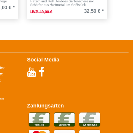
flege
Ratsch and Roll, Amboss Gartenschere inkl.
Schärfer aus Hartmetall im Griffstück
,00 € *
32,50 € *
UVP 49,00 €
Social Media
ine
tt
t
zen
Zahlungsarten