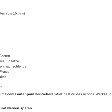
ten (bis 15 mm)
 Garten
ere Einsätze
gen nachschleifbar
Praxis
aket
et
 – mit dem
Gartenpaul 3er-Scheren-Set
hast du das richtige Werkzeug 
t und Nerven sparen.