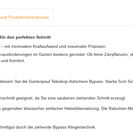
- und Produktinformationen
für den perfekten Schnitt
en – mit minimalem Kraftaufwand und maximaler Präzision.
Herausforderungen im Garten bestens gerüstet. Ob feine Zierpflanzen, st
n und Komfort.
iesem Set die Gartenpaul Teleskop-Astschere Bypass. Starke 5cm Schni
mschnitt geeignet, da Sie eine sauberen ziehenden Schnitt erzeugt.
 gegenüber klassischer einfacher Hebelübersetzung. Die Ratschen-Mec
hnittgut durch die ziehende Bypass Klingentechnik.