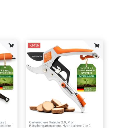
-34%
ss |
Gartenschere Ratsche 2.0, Profi
tstärke |
Ratschengartenschere, Hybridschere 2 in 1