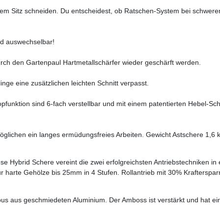
nem Sitz schneiden. Du entscheidest, ob Ratschen-System bei schwer
nd auswechselbar!
urch den Gartenpaul Hartmetallschärfer wieder geschärft werden.
inge eine zusätzlichen leichten Schnitt verpasst.
opfunktion sind 6-fach verstellbar und mit einem patentierten Hebel-Sc
möglichen ein langes ermüdungsfreies Arbeiten. Gewicht Astschere 1,6 
e Hybrid Schere vereint die zwei erfolgreichsten Antriebstechniken in
ür harte Gehölze bis 25mm in 4 Stufen.
Rollantrieb mit 30% Krafterspar
us aus geschmiedeten Aluminium. Der Amboss ist verstärkt und hat ein