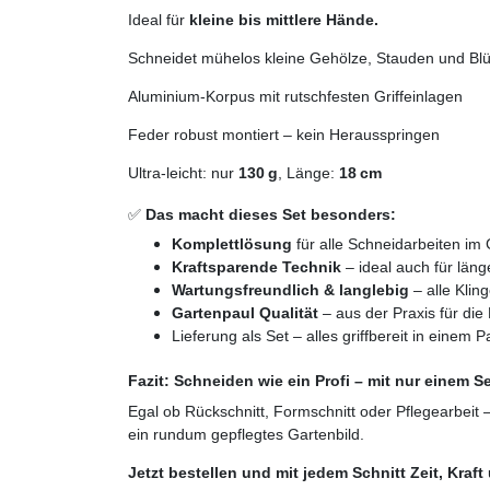
Ideal für
kleine bis mittlere Hände.
Schneidet mühelos kleine Gehölze, Stauden und Blü
Aluminium-Korpus mit rutschfesten Griffeinlagen
Feder robust montiert – kein Herausspringen
Ultra-leicht: nur
130 g
, Länge:
18 cm
✅
Das macht dieses Set besonders:
Komplettlösung
für alle Schneidarbeiten im
Kraftsparende Technik
– ideal auch für läng
Wartungsfreundlich & langlebig
– alle Klin
Gartenpaul Qualität
– aus der Praxis für die 
Lieferung als Set – alles griffbereit in einem P
Fazit: Schneiden wie ein Profi – mit nur einem S
Egal ob Rückschnitt, Formschnitt oder Pflegearbeit
ein rundum gepflegtes Gartenbild.
Jetzt bestellen und mit jedem Schnitt Zeit, Kraf