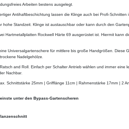
üdungsfreies Arbeiten bestens ausgelegt.
ertiger Antihaftbeschichtung lassen die Klinge auch bei Profi-Schnitte
r hohe Standzeit. Klinge ist austauschbar oder kann durch den Gartenp
t zwei Hartmetallplatten Rockwell Härte 69 ausgerüstet ist. Hiermit kann
eine Universalgartenschere für mittlere bis große Handgrößen. Diese 
 trockene Nadelgehölze.
atsch and Roll. Einfach per Schalter Antrieb wählen und immer eine le
 der Nachbar.
x. Schnittstärke 25mm | Grifflänge 11cm | Rahmenstärke 17mm | 2 Antr
leinste unter den Bypass-Gartenscheren
flanzenschnitt