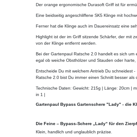
Der orange ergonomische Durasoft Griff ist für erm
Eine beidseitig angeschliffene SK5 Klinge mit hochw
Ferner hat die Klinge auch im Dauereinsatz eine seh
Highlight ist der im Griff sitzende Schärfer, der mi
von der Klinge entfernt werden.
Bei der Gartenpaul Ratsche 2.0 handelt es sich um 
egal ob weiche Obsthölzer und Stauden oder harte,
Entscheide Du mit welchem Antrieb Du schneidest - R
Ratsche 2.0 bist Du immer einen Schnitt besser als
Technische Daten: Gewicht: 215g | Länge: 20cm | ma
in 1 |
Gartenpaul Bypass Gartenschere "Lady" - die K
Die Feine – Bypass-Schere „Lady“ für den Zierp
Klein, handlich und unglaublich präzise.