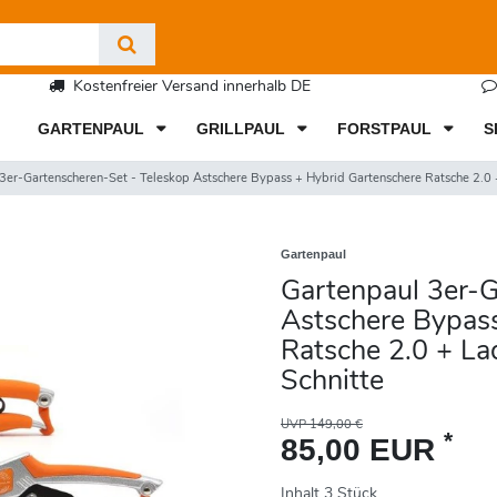
Kostenfreier Versand innerhalb DE
GARTENPAUL
GRILLPAUL
FORSTPAUL
S
3er-Gartenscheren-Set - Teleskop Astschere Bypass + Hybrid Gartenschere Ratsche 2.0 +
Gartenpaul
Gartenpaul 3er-G
Astschere Bypas
Ratsche 2.0 + La
Schnitte
UVP 149,00 €
*
85,00 EUR
Inhalt
3
Stück