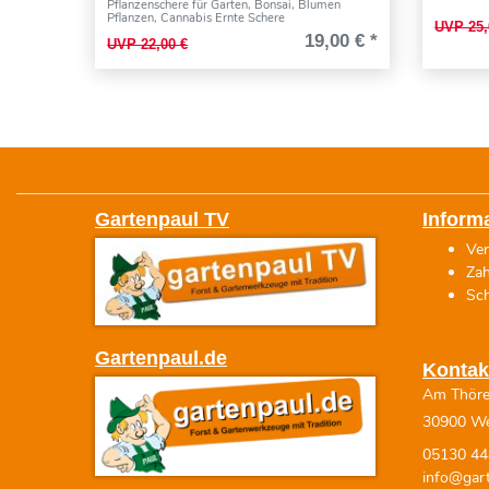
Pflanzenschere für Garten, Bonsai, Blumen
Pflanzen, Cannabis Ernte Schere
UVP 25,
19,00 € *
UVP 22,00 €
Gartenpaul TV
Inform
Ve
Za
Sch
Gartenpaul.de
Kontak
Am Thör
30900 W
05130 44
info@gart