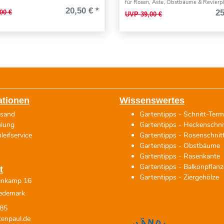
für Rosen, Äste, Obstbäume & Revierp
20,50 € *
25
00 €
UVP 39,00 €
ationen
Wissenswertes
rsand
Gartentipps - Schnitt-Term
hlung
Gartentipps - Heckenschni
leifservice
Gartentipps - Rosenschnit
Gartentipps - Obstbäume
Gartentipps - Rasenkante
Gartentipps - Balkonpflan
t
Gartentipps - Ziergehölze
enkamp 16
edemark
85
enpaul.de