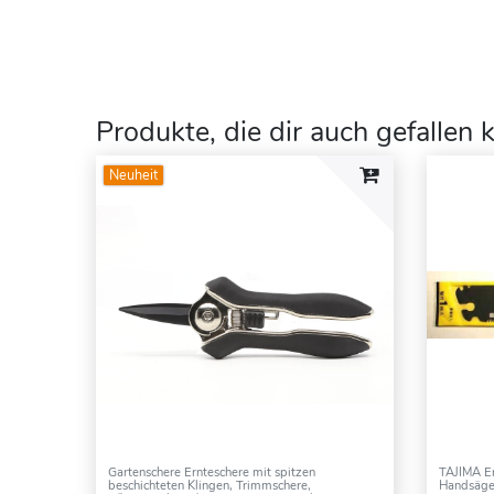
Produkte, die dir auch gefallen
Neuheit
Gartenschere Ernteschere mit spitzen
TAJIMA E
beschichteten Klingen, Trimmschere,
Handsäg