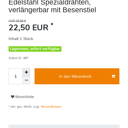
Edelstahl Spezialdrähten,
verlängerbar mit Besenstiel
UVP 28,95 €
*
22,50 EUR
Inhalt
1
Stück
Lagerware, sofort verfügbar
Artikel-ID:
497
In den Warenkorb
Wunschliste
* inkl. ges. MwSt. zzgl.
Versandkosten