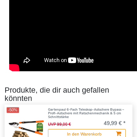
Produkte, die dir auch gefallen
könnten
Gartenpaul 6-Fach Teleskop-Astschere Bypass –
-50%
Profi-Astschere mit Ratschenmechanik & 5 cm
Schnittstärke
49,99 € *
UVP 99,00 €
In den Warenkorb