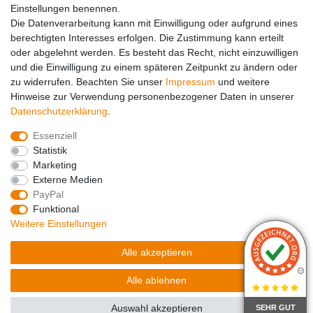
Einstellungen benennen.
Die Datenverarbeitung kann mit Einwilligung oder aufgrund eines
berechtigten Interesses erfolgen. Die Zustimmung kann erteilt
oder abgelehnt werden. Es besteht das Recht, nicht einzuwilligen
Zahlungsarten
und die Einwilligung zu einem späteren Zeitpunkt zu ändern oder
zu widerrufen. Beachten Sie unser
Impressum
und weitere
Hinweise zur Verwendung personenbezogener Daten in unserer
Daten­schutz­erklärung
.
Essenziell
Statistik
Marketing
Externe Medien
PayPal
Funktional
Weitere Einstellungen
Impressum
Daten­schutz­erklärung
AGB
Alle akzeptieren
Widerrufs­recht
Kontakt
Vertrag widerrufen
Alle ablehnen
Auswahl akzeptieren
SEHR GUT