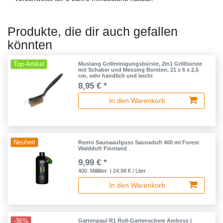
Produkte, die dir auch gefallen
könnten
Top-Artikel
Mustang Grillreinigungsbürste, 2in1 Grillbürste
mit Schaber und Messing Borsten, 21 x 6 x 2,5
cm, sehr handlich und leicht
8,95 € *
In den Warenkorb
Neuheit
Rento Saunaaufguss Saunaduft 400 ml Forest
Waldduft Finnland
9,99 € *
400
Milliliter
| 24,98 € / Liter
In den Warenkorb
-36%
Gartenpaul R1 Roll-Gartenschere Amboss |