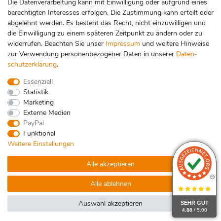
Die Datenverarbeitung kann mit Einwilligung oder aufgrund eines
berechtigten Interesses erfolgen. Die Zustimmung kann erteilt oder
abgelehnt werden. Es besteht das Recht, nicht einzuwilligen und
Zahlungsarten
die Einwilligung zu einem späteren Zeitpunkt zu ändern oder zu
widerrufen. Beachten Sie unser
Impressum
und weitere Hinweise
zur Verwendung personenbezogener Daten in unserer
Daten­
schutz­erklärung
.
Essenziell
Statistik
Marketing
Externe Medien
PayPal
Funktional
Weitere Einstellungen
Impressum
Daten­schutz­erklärung
AGB
Alle akzeptieren
Widerrufs­recht
Kontakt
Vertrag widerrufen
Alle ablehnen
Auswahl akzeptieren
SEHR GUT
4.88
/ 5.00