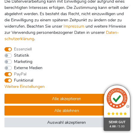
Die Datenverarbeitung kann mit Einwilligung oder aufgrund eines
berechtigten Interesses erfolgen. Die Zustimmung kann erteilt oder
abgelehnt werden. Es besteht das Recht, nicht einzuwilligen und
Zahlungsarten
die Einwilligung zu einem späteren Zeitpunkt zu ändern oder zu
widerrufen. Beachten Sie unser
Impressum
und weitere Hinweise
zur Verwendung personenbezogener Daten in unserer
Daten­
schutz­erklärung
.
Essenziell
Statistik
Marketing
Externe Medien
PayPal
Funktional
Weitere Einstellungen
Impressum
Daten­schutz­erklärung
AGB
Alle akzeptieren
Widerrufs­recht
Kontakt
Vertrag widerrufen
Alle ablehnen
Auswahl akzeptieren
SEHR GUT
4.88
/ 5.00